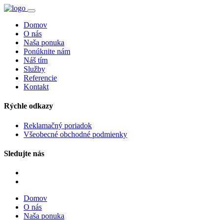
Domov
O nás
Naša ponuka
Ponúknite nám
Náš tím
Služby
Referencie
Kontakt
Rýchle odkazy
Reklamačný poriadok
Všeobecné obchodné podmienky
Sledujte nás
Domov
O nás
Naša ponuka